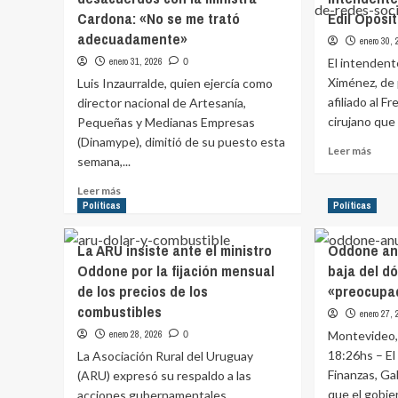
propuesta
de
Cardona: «No se me trató
Edil Oposi
de
un
adecuadamente»
enero 30,
aumento
deba
para
prof
enero 31, 2026
El intendente
0
la
sobr
Ximénez, de 
Luis Inzaurralde, quien ejercía como
INDDHH
la
afiliado al F
director nacional de Artesanía,
vuelve
explo
cirujano que i
Pequeñas y Medianas Empresas
a
petro
(Dinamype), dimitió de su puesto esta
comisión
Leer
Leer más
semana,...
más
sobr
Leer
Leer más
Insól
más
Políticas
Políticas
Encu
sobre
en
Director
La ARU insiste ante el ministro
Oddone anu
Quir
de
Inte
Oddone por la fijación mensual
baja del d
Industria
de
de los precios de los
«preocupac
dimite
Laval
por
combustibles
enero 27,
Oper
desacuerdos
a
enero 28, 2026
Montevideo,
0
con
Edil
18:26hs – El
La Asociación Rural del Uruguay
la
Opos
ministra
Finanzas, Ga
(ARU) expresó su respaldo a las
Cardona:
que el gobier
acciones gubernamentales