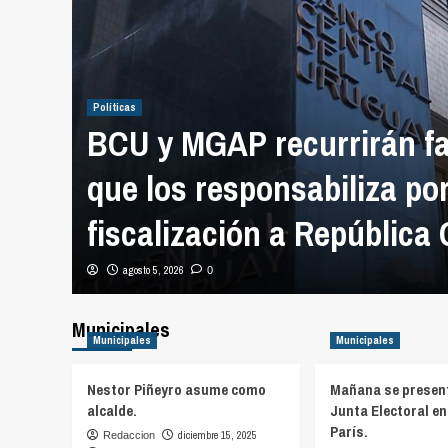
Políticas
BCU y MGAP recurrirán fal
ogó
que los responsabiliza po
icas
fiscalización a República
agosto 5, 2026
0
Municipales
Municipales
Municipales
Nestor Piñeyro asume como
Mañana se present
alcalde.
Junta Electoral e
París.
diciembre 15, 2025
Redaccion