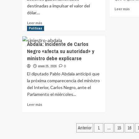
«No
destinadas a impulsar el valor del
Leer
Leer más
se
dólar....
más
me
sobr
trató
Leer
Leer más
Odd
adecuadamente»
más
Políticas
anunc
sobre
medi
La
Abdala: Incidente de Carlos
por
ARU
la
Negro «afecta su autoridad» y
insiste
baja
ministro debe explicarse
ante
del
el
enero 25, 2026
0
dólar
ministro
y
El diputado Pablo Abdala anticipó que
Oddone
expr
la próxima comparecencia del ministro
por
«pre
la
del Interior, Carlos Negro, ante el
del
fijación
Parlamento el miércoles...
gobi
mensual
Leer
Leer más
de
más
los
sobre
precios
Abdala:
de
Paginación
Incidente
Anterior
1
…
15
16
los
de
combustibles
de
Carlos