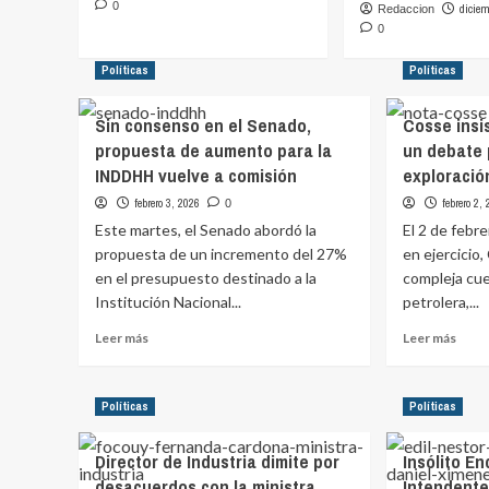
0
diciem
Redaccion
0
Políticas
Políticas
Sin consenso en el Senado,
Cosse insi
propuesta de aumento para la
un debate 
INDDHH vuelve a comisión
exploració
febrero 3, 2026
febrero 2,
0
Este martes, el Senado abordó la
El 2 de febr
propuesta de un incremento del 27%
en ejercicio,
en el presupuesto destinado a la
compleja cue
Institución Nacional...
petrolera,...
Leer
Leer
Leer más
Leer más
más
más
sobre
sobr
Sin
Coss
Políticas
Políticas
consenso
insis
en
en
Director de Industria dimite por
Insólito E
el
la
Senado,
nece
desacuerdos con la ministra
Intendente