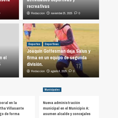
recreativas
noviembre 25, 2025
0
Redaccion
0
Políticas
La o
ionales presentó nueva
preo
Deportes
Deportivas
der Ejecutivo sobre el
de «
.
Joaquín Gottesman deja Salus y
n el
firma en un equipo de segunda
de la institución
Car
5
división.
agosto 8, 2025
agosto 3
Redaccion
0
Municipales
oral en la
Nueva administración
rtha Villasante
municipal en el Municipio A:
rgo de forma
asumen alcalde y concejales