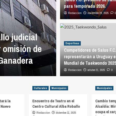
para temporada 2026.
noviembre 29, 2025
Redaccion
Políticas
lo judicial
Caja de Profes
Deportivas
r omisión de
propuesta al Po
Competidores de Salus F.C
representarán a Uruguay e
 Ganadera
financiamiento 
Mundial de Taekwondo 202
agosto 4, 2026
octubre 21, 2025
Redaccion
0
0
Culturales
Municipales
Municipales
ará la
Encuentro de Teatro en el
Cambio temp
n Nuevo
Centro Cultural Alba Roballo
Alcaldía: Mi
ocupa el ca
diciembre 11, 2025
Redaccion