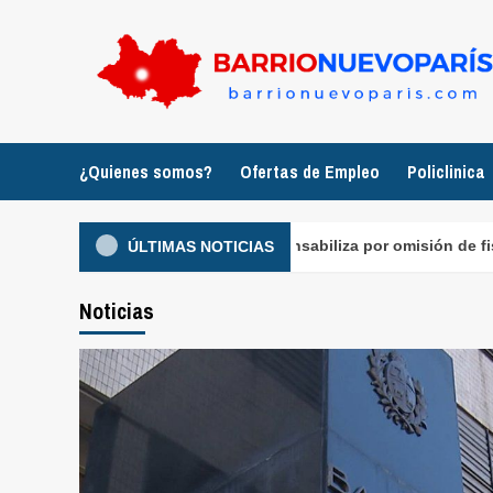
Saltar
al
contenido
¿Quienes somos?
Ofertas de Empleo
Policlinica
 fallo judicial que los responsabiliza por omisión de fiscalizac
ÚLTIMAS NOTICIAS
Noticias