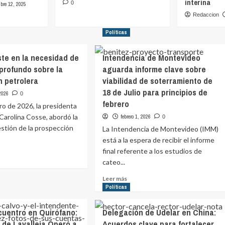
interina
0
bre 12, 2025
Redaccion
Políticas
ste en la necesidad de
Intendencia de Montevideo
profundo sobre la
aguarda informe clave sobre
n petrolera
viabilidad de soterramiento de
18 de Julio para principios de
 2026
0
febrero
ero de 2026, la presidenta
 Carolina Cosse, abordó la
febrero 1, 2026
0
stión de la prospección
La Intendencia de Montevideo (IMM)
está a la espera de recibir el informe
final referente a los estudios de
cateo...
e
Leer
Leer más
e
más
Políticas
te
sobre
Intendencia
ncuentro en Quirófano:
Delegación de Udelar en China:
de
sidad
 de Lavalleja Operó a
Acuerdos clave para fortalecer
Montevideo