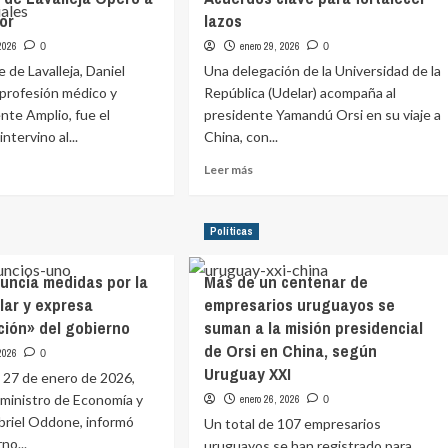
tor
lazos
aguarda
informe
 2026
enero 29, 2026
0
0
te
clave
undo
 de Lavalleja, Daniel
Una delegación de la Universidad de la
sobre
e
profesión médico y
República (Udelar) acompaña al
viabilidad
rente Amplio, fue el
presidente Yamandú Orsi en su viaje a
de
ración
soterramiento
ntervino al...
China, con...
lera
de
Leer
Leer más
18
más
de
e
sobre
Julio
ito
Delegación
para
Políticas
entro
de
principios
Udelar
de
ncia medidas por la
Más de un centenar de
ófano:
en
febrero
ndente
China:
ólar y expresa
empresarios uruguayos se
Acuerdos
ión» del gobierno
suman a la misión presidencial
leja
clave
de Orsi en China, según
 2026
0
ó
para
Uruguay XXI
fortalecer
 27 de enero de 2026,
lazos
 ministro de Economía y
enero 26, 2026
0
itor
briel Oddone, informó
Un total de 107 empresarios
no...
uruguayos se han registrado para