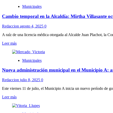
Encuentro
Municipales
de
Teatro
Cambio temporal en la Alcaldía: Mirtha Villasante oc
en
el
Centro
Redaccion
agosto 4, 2025
0
Cultural
Alba
A raíz de una licencia médica otorgada al Alcalde Juan Plachot, la Con
Roballo
Leer
Leer más
más
sobre
Cambio
Municipales
temporal
en
Nueva administración municipal en el Municipio A: a
la
Alcaldía:
Mirtha
Redaccion
julio 8, 2025
0
Villasante
ocupa
Este viernes 11 de julio, el Municipio A inicia un nuevo período de go
el
Leer
Leer más
cargo
más
de
sobre
forma
Nueva
interina