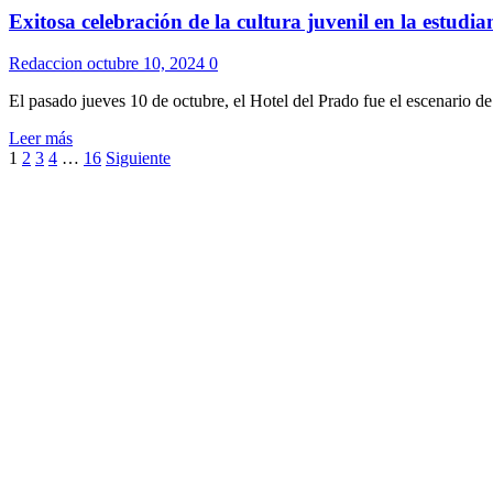
abre
la
Exitosa celebración de la cultura juvenil en la estudian
convocatoria
Escuela
para
Comunitaria
incorporar
Redaccion
octubre 10, 2024
0
del
operarios
Oeste
prácticos
El pasado jueves 10 de octubre, el Hotel del Prado fue el escenario de
a
Leer
Leer más
su
Paginación
más
1
2
3
4
…
16
Siguiente
administración
sobre
de
Exitosa
entradas
celebración
de
la
cultura
juvenil
en
la
estudiantina
del
oeste