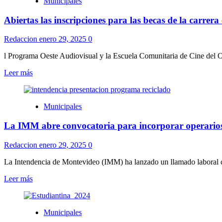
Municipales
Plachot
fue
Abiertas las inscripciones para las becas de la carrer
reelecto
alcalde
Redaccion
enero 29, 2025
0
l Programa Oeste Audiovisual y la Escuela Comunitaria de Cine del O
Leer
Leer más
más
sobre
Abiertas
Municipales
las
inscripciones
La IMM abre convocatoria para incorporar operarios 
para
las
becas
Redaccion
enero 29, 2025
0
de
la
La Intendencia de Montevideo (IMM) ha lanzado un llamado laboral con
carrera
Leer
Leer más
en
más
Cine
sobre
y
La
Audiovisual
Municipales
IMM
de