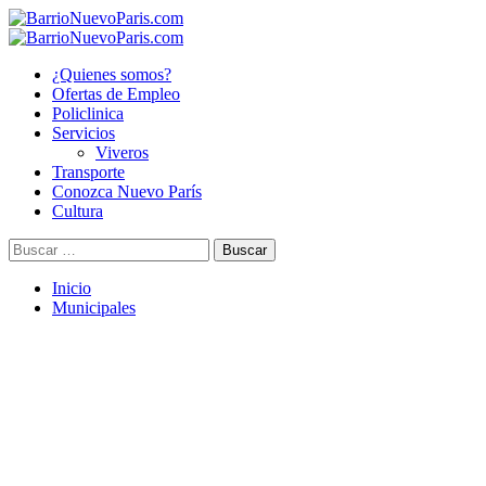
Saltar
al
Menú
contenido
principal
¿Quienes somos?
Ofertas de Empleo
Policlinica
Servicios
Viveros
Transporte
Conozca Nuevo París
Cultura
Buscar:
Inicio
Municipales