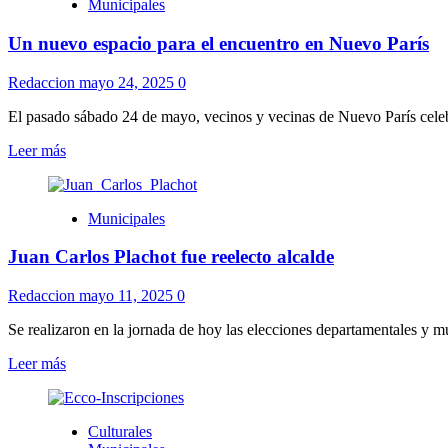
Municipales
administración
municipal
Un nuevo espacio para el encuentro en Nuevo París
en
el
Municipio
Redaccion
mayo 24, 2025
0
A:
asumen
El pasado sábado 24 de mayo, vecinos y vecinas de Nuevo París celeb
alcalde
Leer
Leer más
y
más
concejales
sobre
Un
Municipales
nuevo
espacio
Juan Carlos Plachot fue reelecto alcalde
para
el
encuentro
Redaccion
mayo 11, 2025
0
en
Nuevo
Se realizaron en la jornada de hoy las elecciones departamentales y m
París
Leer
Leer más
más
sobre
Juan
Culturales
Carlos