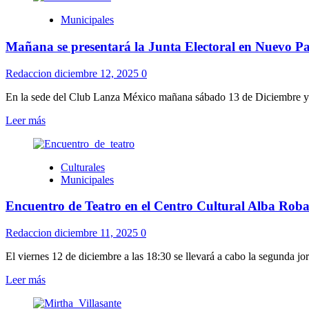
Nestor
Municipales
Piñeyro
asume
Mañana se presentará la Junta Electoral en Nuevo Pa
como
alcalde.
Redaccion
diciembre 12, 2025
0
En la sede del Club Lanza México mañana sábado 13 de Diciembre y 
Leer
Leer más
más
sobre
Mañana
Culturales
se
Municipales
presentará
la
Encuentro de Teatro en el Centro Cultural Alba Roba
Junta
Electoral
en
Redaccion
diciembre 11, 2025
0
Nuevo
París.
El viernes 12 de diciembre a las 18:30 se llevará a cabo la segunda jor
Leer
Leer más
más
sobre