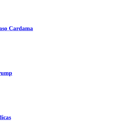
 caso Cardama
Trump
dicas