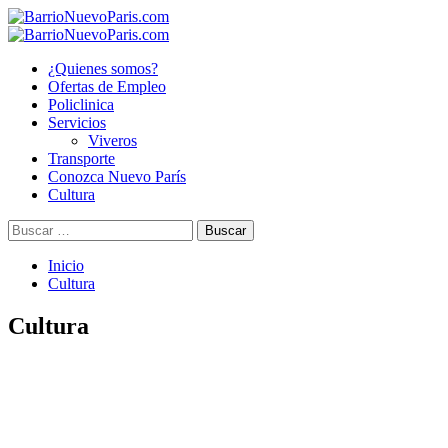
Saltar
al
Menú
contenido
principal
¿Quienes somos?
Ofertas de Empleo
Policlinica
Servicios
Viveros
Transporte
Conozca Nuevo París
Cultura
Buscar:
Inicio
Cultura
Cultura