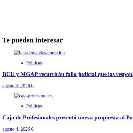
Te pueden interesar
Políticas
BCU y MGAP recurrirán fallo judicial que los respons
agosto 5, 2026
0
Políticas
Caja de Profesionales presentó nueva propuesta al Pod
agosto 4, 2026
0