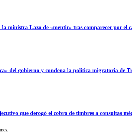
 la ministra Lazo de «mentir» tras comparecer por el
ítica» del gobierno y condena la política migratoria de 
ecutivo que derogó el cobro de timbres a consultas mé
mes.