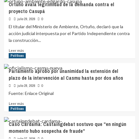
Gobierno
Ortuño avala legitimidad de la demanda contra el
cobro
firmó
proyecto Casupá
de
decreto
timbres
para
julio 29, 2026
0
a
que
El titular del Ministerio de Ambiente, Ortuño, declaró que la
consultas
quede
acción judicial interpuesta por el Partido Independiente contra
médicas
sin
la construcción...
efecto
cobro
Leer
Leer más
de
más
Políticas
timbre
sobre
de
Ortuño
Parlamento aprobó por unanimidad la extensión del
Caja
avala
plazo de la intervención al Casmu hasta por dos años
de
legitimidad
Profesionales
de
julio 28, 2026
0
para
la
Fuente: Enlace Original
consultas
demanda
médicas
contra
Leer
Leer más
el
más
Políticas
proyecto
sobre
Casupá
Parlamento
Caso Cardama: Castaingdebat sostuvo que "en ningún
aprobó
momento hubo sospecha de fraude"
por
unanimidad
julio 27, 2026
0