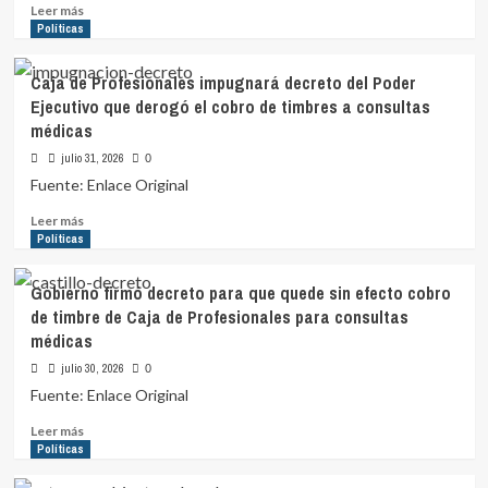
a
Leer
Leer más
la
más
Políticas
ministra
sobre
Lazo
Pereira
Caja de Profesionales impugnará decreto del Poder
de
advierte
Ejecutivo que derogó el cobro de timbres a consultas
«mentir»
sobre
tras
médicas
«deficiencias
comparecer
en
julio 31, 2026
0
por
la
Fuente: Enlace Original
el
gestión
caso
política»
Leer
Leer más
Cardama
del
más
Políticas
gobierno
sobre
y
Caja
Gobierno firmó decreto para que quede sin efecto cobro
condena
de
de timbre de Caja de Profesionales para consultas
la
Profesionales
médicas
política
impugnará
migratoria
decreto
julio 30, 2026
0
de
del
Fuente: Enlace Original
Trump
Poder
Ejecutivo
Leer
Leer más
que
más
Políticas
derogó
sobre
el