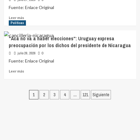
la
Fuente: Enlace Original
extensión
del
Leer
Leer más
plazo
más
Políticas
de
sobre
la
Caso
"Acá no va a haber elecciones": Uruguay expresa
intervención
Cardama:
preocupación por los dichos del presidente de Nicaragua
al
Castaingdebat
Casmu
sostuvo
julio 26, 2026
0
hasta
que
Fuente: Enlace Original
por
"en
dos
ningún
Leer
Leer más
años
momento
más
hubo
sobre
sospecha
"Acá
Paginación
de
no
1
2
3
4
…
121
Siguiente
fraude"
va
de
a
entradas
haber
elecciones":
Uruguay
expresa
preocupación