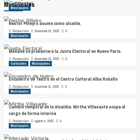
Municipales
Municipales
Nestor Piñeyro asume como alcalde.
diciembre 15, 2025
Redaccion
0
Municipales
Mañana se presentará la Junta Electoral en Nuevo París.
diciembre 12, 2025
Redaccion
0
Culturales
Municipales
Encuentro de Teatro en el Centro Cultural Alba Roballo
diciembre 11, 2025
Redaccion
0
Municipales
Cambio temporal en la Alcaldía: Mirtha Villasante ocupa el
cargo de forma interina
agosto 4, 2025
Redaccion
0
Municipales