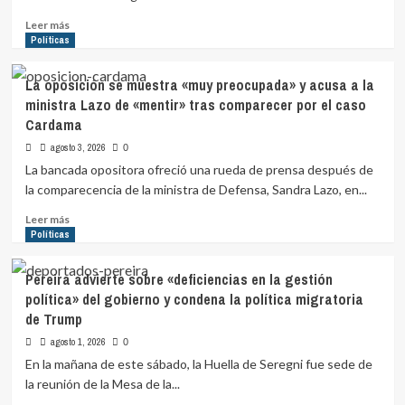
judicial
que
Leer
Leer más
los
más
Políticas
responsabiliza
sobre
por
Caja
La oposición se muestra «muy preocupada» y acusa a la
omisión
de
ministra Lazo de «mentir» tras comparecer por el caso
de
Profesionales
Cardama
fiscalización
presentó
a
nueva
agosto 3, 2026
0
República
propuesta
La bancada opositora ofreció una rueda de prensa después de
Ganadera
al
la comparecencia de la ministra de Defensa, Sandra Lazo, en...
Poder
Ejecutivo
Leer
Leer más
sobre
más
Políticas
el
sobre
financiamiento
La
Pereira advierte sobre «deficiencias en la gestión
de
oposición
política» del gobierno y condena la política migratoria
la
se
institución
de Trump
muestra
«muy
agosto 1, 2026
0
preocupada»
En la mañana de este sábado, la Huella de Seregni fue sede de
y
la reunión de la Mesa de la...
acusa