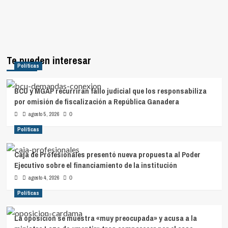
Te pueden interesar
Políticas
BCU y MGAP recurrirán fallo judicial que los responsabiliza
por omisión de fiscalización a República Ganadera
agosto 5, 2026
0
Políticas
Caja de Profesionales presentó nueva propuesta al Poder
Ejecutivo sobre el financiamiento de la institución
agosto 4, 2026
0
Políticas
La oposición se muestra «muy preocupada» y acusa a la