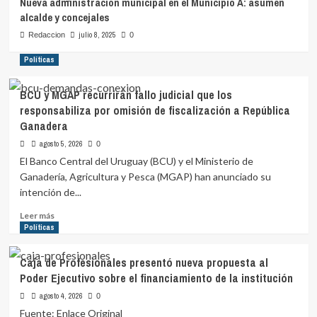
Nueva administración municipal en el Municipio A: asumen
alcalde y concejales
julio 8, 2025
Redaccion
0
Políticas
BCU y MGAP recurrirán fallo judicial que los
responsabiliza por omisión de fiscalización a República
Ganadera
agosto 5, 2026
0
El Banco Central del Uruguay (BCU) y el Ministerio de
Ganadería, Agricultura y Pesca (MGAP) han anunciado su
intención de...
Leer
Leer más
más
Políticas
sobre
BCU
Caja de Profesionales presentó nueva propuesta al
y
Poder Ejecutivo sobre el financiamiento de la institución
MGAP
recurrirán
agosto 4, 2026
0
fallo
Fuente: Enlace Original