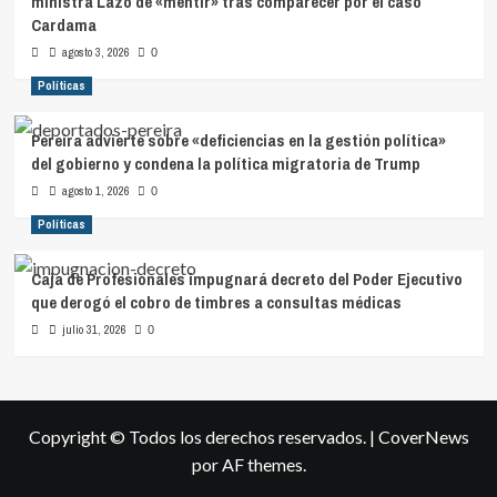
ministra Lazo de «mentir» tras comparecer por el caso
Cardama
agosto 3, 2026
0
Políticas
Pereira advierte sobre «deficiencias en la gestión política»
del gobierno y condena la política migratoria de Trump
agosto 1, 2026
0
Políticas
Caja de Profesionales impugnará decreto del Poder Ejecutivo
que derogó el cobro de timbres a consultas médicas
julio 31, 2026
0
Copyright © Todos los derechos reservados.
|
CoverNews
por AF themes.