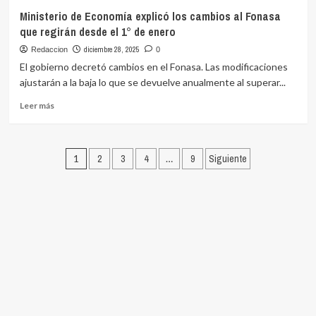
por
Orsi
Ministerio de Economía explicó los cambios al Fonasa
cambios
comenzó
que regirán desde el 1° de enero
en
las
Fonasa,
vacaciones
diciembre 28, 2025
Redaccion
0
informó
este
El gobierno decretó cambios en el Fonasa. Las modificaciones
Andújar
sábado:
ajustarán a la baja lo que se devuelve anualmente al superar...
hasta
el
Leer
Leer más
3
más
de
sobre
enero
Ministerio
Paginación
estará
de
1
2
3
4
…
9
Siguiente
con
Economía
de
su
explicó
familia
entradas
los
fuera
cambios
del
al
país
Fonasa
que
regirán
desde
el
1°