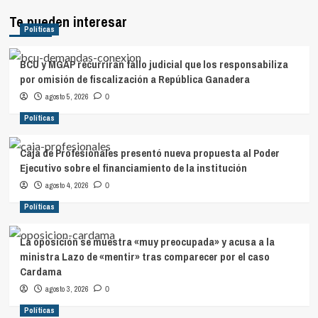
Te pueden interesar
Políticas
BCU y MGAP recurrirán fallo judicial que los responsabiliza
por omisión de fiscalización a República Ganadera
agosto 5, 2026
0
Políticas
Caja de Profesionales presentó nueva propuesta al Poder
Ejecutivo sobre el financiamiento de la institución
agosto 4, 2026
0
Políticas
La oposición se muestra «muy preocupada» y acusa a la
ministra Lazo de «mentir» tras comparecer por el caso
Cardama
agosto 3, 2026
0
Políticas