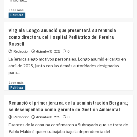
dijo
el
Leer
Leer más
ministro
más
Políticas
Fratti
sobre
sobre
Exdirector
Virginia Longo anunció que presentará su renuncia
la
de
decisión
como directora del Hospital Pediátrico del Pereira
Agesic
de
Rossell
denunció
China
al
diciembre 30, 2025
Redaccion
0
con
director
La jerarca alegó motivos personales. Longo asumió el cargo en
la
general
carne
abril de 2025, junto con las demás autoridades designadas
de
uruguaya
para...
Presidencia:
acusó
Leer
Leer más
"prepotencia,
más
Políticas
arbitrariedad
sobre
y
Virginia
Renunció el primer jerarca de la administración Bergara;
avasallamiento"
Longo
se desempeñaba como gerente de Gestión Ambiental
anunció
que
diciembre 30, 2025
Redaccion
0
presentará
Fuentes de la comuna confirmaron a Subrayado que se trata de
su
Pablo Maldini, quien trabajaba bajo la dependencia del
renuncia