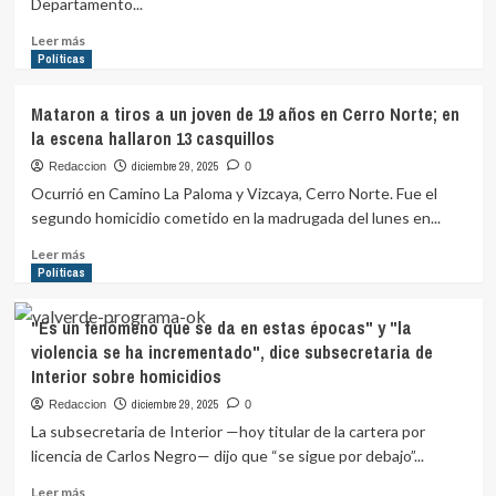
Departamento...
como
directora
Leer
Leer más
del
más
Políticas
Hospital
sobre
Pediátrico
Renunció
Mataron a tiros a un joven de 19 años en Cerro Norte; en
del
el
la escena hallaron 13 casquillos
Pereira
primer
Rossell
jerarca
diciembre 29, 2025
Redaccion
0
de
Ocurrió en Camino La Paloma y Vizcaya, Cerro Norte. Fue el
la
segundo homicidio cometido en la madrugada del lunes en...
administración
Bergara;
Leer
Leer más
se
más
Políticas
desempeñaba
sobre
como
Mataron
"Es un fenómeno que se da en estas épocas" y "la
gerente
a
violencia se ha incrementado", dice subsecretaria de
de
tiros
Interior sobre homicidios
Gestión
a
Ambiental
un
diciembre 29, 2025
Redaccion
0
joven
La subsecretaria de Interior —hoy titular de la cartera por
de
licencia de Carlos Negro— dijo que “se sigue por debajo”...
19
años
Leer
Leer más