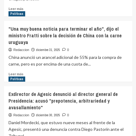
Leer
Leer más
más
Políticas
sobre
China
"Una muy buena noticia para terminar el año", dijo el
impondrá
ministro Fratti sobre la decisión de China con la carne
un
uruguaya
arancel
adicional
diciembre 31, 2025
Redaccion
0
de
China anunció un arancel adicional de 55% para la compra de
55%
carne, pero es por encima de una cuota de...
a
las
Leer
Leer más
importaciones
más
Políticas
de
sobre
carne
"Una
Exdirector de Agesic denunció al director general de
de
muy
Presidencia: acusó "prepotencia, arbitrariedad y
Uruguay
buena
y
avasallamiento"
noticia
otros
para
diciembre 30, 2025
Redaccion
0
países
terminar
Daniel Mordecki, que estuvo nueve meses al frente de la
el
Agesic, presentó una denuncia contra Diego Pastorín ante el
año",
Tribunal...