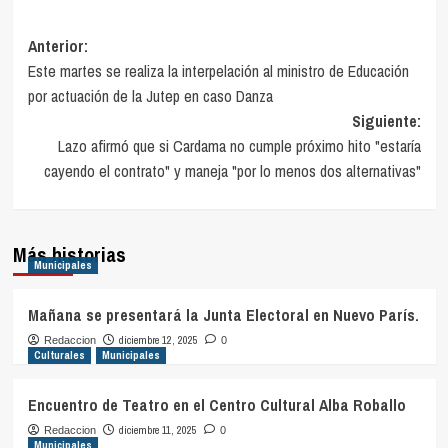
Navegación
Anterior:
Este martes se realiza la interpelación al ministro de Educación
de
por actuación de la Jutep en caso Danza
entradas
Siguiente:
Lazo afirmó que si Cardama no cumple próximo hito "estaría
cayendo el contrato" y maneja "por lo menos dos alternativas"
Más historias
Municipales
Mañana se presentará la Junta Electoral en Nuevo París.
diciembre 12, 2025
Redaccion
0
Culturales
Municipales
Encuentro de Teatro en el Centro Cultural Alba Roballo
diciembre 11, 2025
Redaccion
0
Municipales