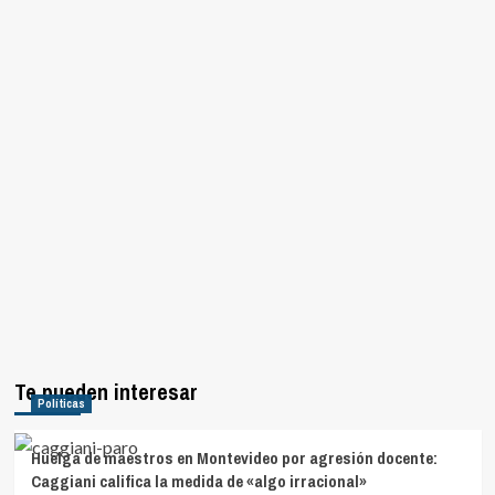
Te pueden interesar
Políticas
Huelga de maestros en Montevideo por agresión docente:
Caggiani califica la medida de «algo irracional»