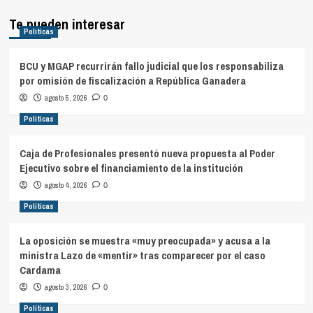
Te pueden interesar
Políticas
BCU y MGAP recurrirán fallo judicial que los responsabiliza
por omisión de fiscalización a República Ganadera
agosto 5, 2026
0
Políticas
Caja de Profesionales presentó nueva propuesta al Poder
Ejecutivo sobre el financiamiento de la institución
agosto 4, 2026
0
Políticas
La oposición se muestra «muy preocupada» y acusa a la
ministra Lazo de «mentir» tras comparecer por el caso
Cardama
agosto 3, 2026
0
Políticas