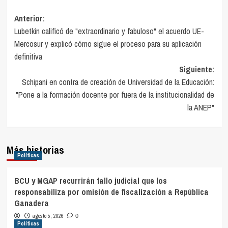
Navegación
Anterior:
Lubetkin calificó de "extraordinario y fabuloso" el acuerdo UE-
de
Mercosur y explicó cómo sigue el proceso para su aplicación
entradas
definitiva
Siguiente:
Schipani en contra de creación de Universidad de la Educación:
"Pone a la formación docente por fuera de la institucionalidad de
la ANEP"
Más historias
Políticas
BCU y MGAP recurrirán fallo judicial que los
responsabiliza por omisión de fiscalización a República
Ganadera
agosto 5, 2026
0
Políticas