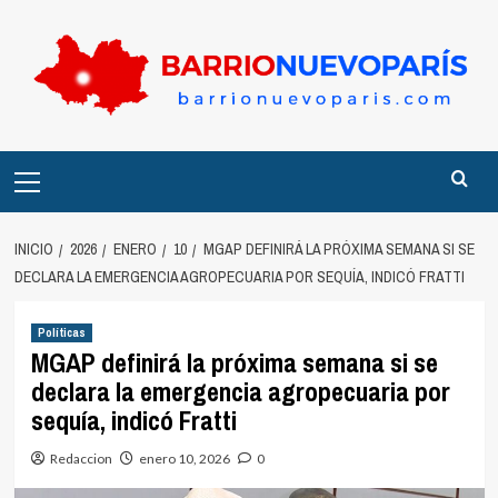
Saltar
al
contenido
Menú
principal
INICIO
2026
ENERO
10
MGAP DEFINIRÁ LA PRÓXIMA SEMANA SI SE
DECLARA LA EMERGENCIA AGROPECUARIA POR SEQUÍA, INDICÓ FRATTI
Políticas
MGAP definirá la próxima semana si se
declara la emergencia agropecuaria por
sequía, indicó Fratti
Redaccion
enero 10, 2026
0