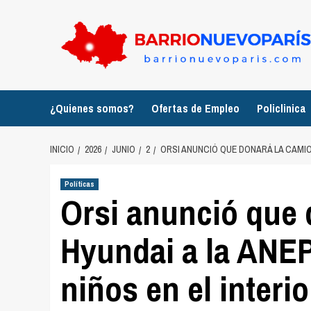
Saltar
al
contenido
¿Quienes somos?
Ofertas de Empleo
Policlinica
INICIO
2026
JUNIO
2
ORSI ANUNCIÓ QUE DONARÁ LA CAMION
Políticas
Orsi anunció que 
Hyundai a la ANEP
niños en el interio