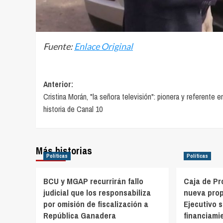
Fuente:
Enlace Original
Navegación
Anterior:
Cristina Morán, "la señora televisión": pionera y referente en
de
historia de Canal 10
entradas
Más historias
Políticas
Políticas
BCU y MGAP recurrirán fallo
Caja de Pr
judicial que los responsabiliza
nueva prop
por omisión de fiscalización a
Ejecutivo s
República Ganadera
financiamie