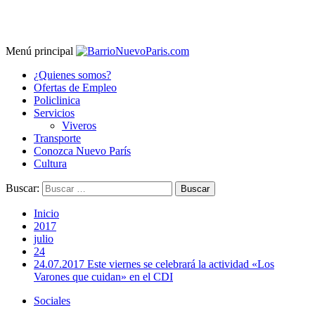
Menú principal
¿Quienes somos?
Ofertas de Empleo
Policlinica
Servicios
Viveros
Transporte
Conozca Nuevo París
Cultura
Buscar:
Inicio
2017
julio
24
24.07.2017 Este viernes se celebrará la actividad «Los
Varones que cuidan» en el CDI
Sociales