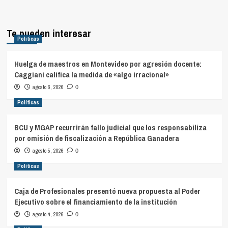
Te pueden interesar
Políticas
Huelga de maestros en Montevideo por agresión docente:
Caggiani califica la medida de «algo irracional»
agosto 6, 2026
0
Políticas
BCU y MGAP recurrirán fallo judicial que los responsabiliza
por omisión de fiscalización a República Ganadera
agosto 5, 2026
0
Políticas
Caja de Profesionales presentó nueva propuesta al Poder
Ejecutivo sobre el financiamiento de la institución
agosto 4, 2026
0