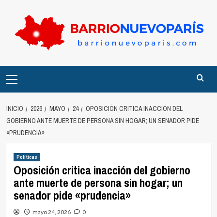
Saltar
al
contenido
Menú
principal
INICIO
2026
MAYO
24
OPOSICIÓN CRITICA INACCIÓN DEL
GOBIERNO ANTE MUERTE DE PERSONA SIN HOGAR; UN SENADOR PIDE
«PRUDENCIA»
Políticas
Oposición critica inacción del gobierno
ante muerte de persona sin hogar; un
senador pide «prudencia»
mayo 24, 2026
0