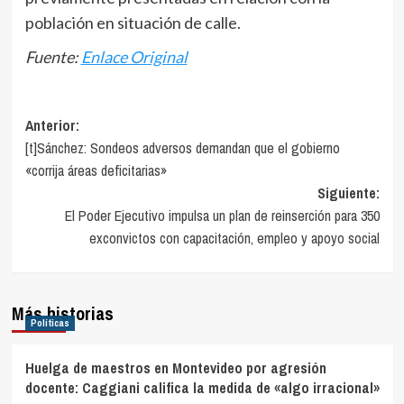
población en situación de calle.
Fuente:
Enlace Original
Navegación
Anterior:
[t]Sánchez: Sondeos adversos demandan que el gobierno
de
«corrija áreas deficitarias»
entradas
Siguiente:
El Poder Ejecutivo impulsa un plan de reinserción para 350
exconvictos con capacitación, empleo y apoyo social
Más historias
Políticas
Huelga de maestros en Montevideo por agresión
docente: Caggiani califica la medida de «algo irracional»