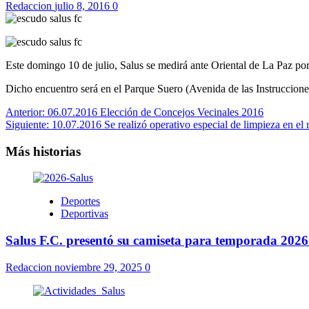
Redaccion
julio 8, 2016
0
Este domingo 10 de julio, Salus se medirá ante Oriental de La Paz po
Dicho encuentro será en el Parque Suero (Avenida de las Instruccion
Navegación
Anterior:
06.07.2016 Elección de Concejos Vecinales 2016
Siguiente:
10.07.2016 Se realizó operativo especial de limpieza en el
de
entradas
Más historias
Deportes
Deportivas
Salus F.C. presentó su camiseta para temporada 2026
Redaccion
noviembre 29, 2025
0