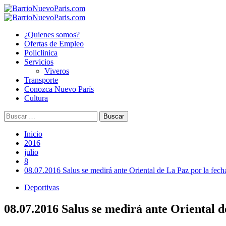
Saltar
al
Menú
contenido
principal
¿Quienes somos?
Ofertas de Empleo
Policlinica
Servicios
Viveros
Transporte
Conozca Nuevo París
Cultura
Buscar:
Inicio
2016
julio
8
08.07.2016 Salus se medirá ante Oriental de La Paz por la fec
Deportivas
08.07.2016 Salus se medirá ante Oriental d