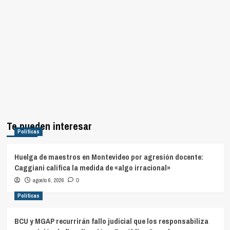
Te pueden interesar
Políticas
Huelga de maestros en Montevideo por agresión docente:
Caggiani califica la medida de «algo irracional»
agosto 6, 2026
0
Políticas
BCU y MGAP recurrirán fallo judicial que los responsabiliza