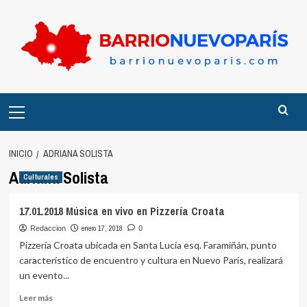
Saltar
al
contenido
Menú
principal
INICIO
ADRIANA SOLISTA
Adriana Solista
Culturales
17.01.2018 Música en vivo en Pizzería Croata
enero 17, 2018
Redaccion
0
Pizzería Croata ubicada en Santa Lucía esq. Faramiñán, punto
característico de encuentro y cultura en Nuevo París, realizará
un evento...
Leer
Leer más