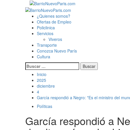
Saltar
al
Menú
contenido
principal
¿Quienes somos?
Ofertas de Empleo
Policlinica
Servicios
Viveros
Transporte
Conozca Nuevo París
Cultura
Buscar:
Inicio
2025
diciembre
4
García respondió a Negro: "Es el ministro del mund
Políticas
García respondió a Neg