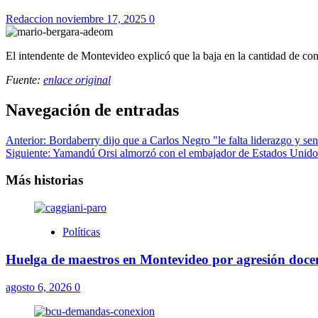
Redaccion
noviembre 17, 2025
0
El intendente de Montevideo explicó que la baja en la cantidad de co
Fuente:
enlace original
Navegación de entradas
Anterior:
Bordaberry dijo que a Carlos Negro "le falta liderazgo y se
Siguiente:
Yamandú Orsi almorzó con el embajador de Estados Unidos,
Más historias
Políticas
Huelga de maestros en Montevideo por agresión docent
agosto 6, 2026
0