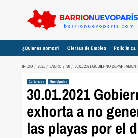
Saltar
al
contenido
¿Quienes somos?
Ofertas de Empleo
Policlinica
INICIO
2021
ENERO
30
30.01.2021 GOBIERNO DEPARTAMEN
Culturales
Municipales
30.01.2021 Gobie
exhorta a no gene
las playas por el 