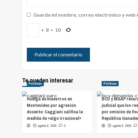
Guarda mi nombre, correo electrónico y web 
+
8
=
10
Te pueden interesar
Políticas
Políticas
Huelga de maestros en
BCU y MGAP recurr
Montevideo por agresión
judicial que los r
docente: Caggiani califica la
por omisión de fis
medida de «algo irracional»
República Ganade
agosto 6, 2026
agosto 5, 2026
0