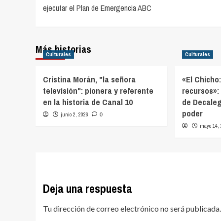
de
ejecutar el Plan de Emergencia ABC
entradas
Más historias
Culturales
Culturales
Cristina Morán, "la señora
«El Chicho
televisión": pionera y referente
recursos»:
en la historia de Canal 10
de Decaleg
poder
junio 2, 2026
0
mayo 14,
Deja una respuesta
Tu dirección de correo electrónico no será publicada.