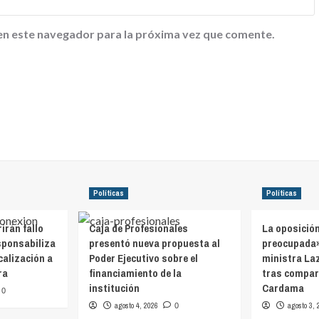
en este navegador para la próxima vez que comente.
Políticas
Políticas
irán fallo
Caja de Profesionales
La oposició
esponsabiliza
presentó nueva propuesta al
preocupada»
calización a
Poder Ejecutivo sobre el
ministra La
ra
financiamiento de la
tras compare
institución
Cardama
0
agosto 4, 2026
agosto 3, 
0