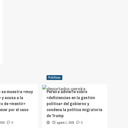
Políticas
n se muestra «muy
Pereira advierte sobre
 y acusa a la
«deficiencias en la gestión
zo de «mentir»
política» del gobierno y
cer por el caso
condena la política migratoria
de Trump
2026
agosto 1, 2026
0
0