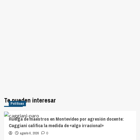
Te pueden interesar
Políticas
Huelga de maestros en Montevideo por agresión docente:
Caggiani califica la medida de «algo irracional»
agosto 6, 2026
0