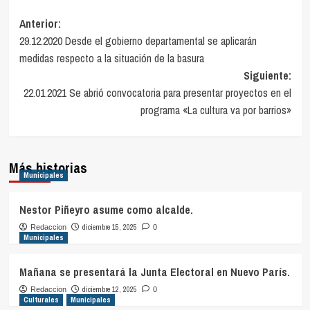
Navegación
Anterior:
29.12.2020 Desde el gobierno departamental se aplicarán
de
medidas respecto a la situación de la basura
entradas
Siguiente:
22.01.2021 Se abrió convocatoria para presentar proyectos en el
programa «La cultura va por barrios»
Más historias
Municipales
Nestor Piñeyro asume como alcalde.
diciembre 15, 2025
Redaccion
0
Municipales
Mañana se presentará la Junta Electoral en Nuevo París.
diciembre 12, 2025
Redaccion
0
Culturales
Municipales