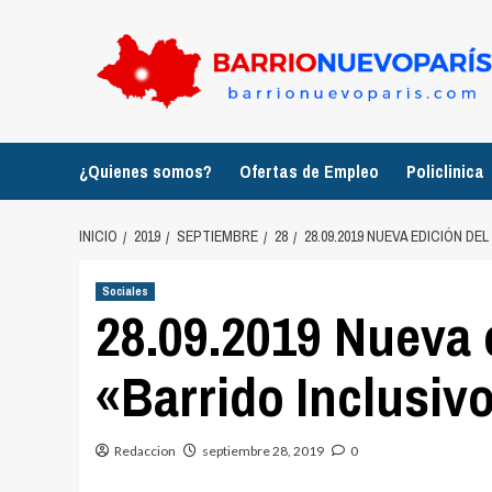
Saltar
al
contenido
¿Quienes somos?
Ofertas de Empleo
Policlinica
INICIO
2019
SEPTIEMBRE
28
28.09.2019 NUEVA EDICIÓN D
Sociales
28.09.2019 Nueva 
«Barrido Inclusiv
Redaccion
septiembre 28, 2019
0