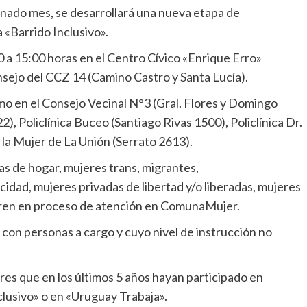
ionado mes, se desarrollará una nueva etapa de
 «Barrido Inclusivo».
0 a 15:00 horas en el Centro Cívico «Enrique Erro»
nsejo del CCZ 14 (Camino Castro y Santa Lucía).
mo en el Consejo Vecinal N°3 (Gral. Flores y Domingo
 Policlínica Buceo (Santiago Rivas 1500), Policlínica Dr.
 la Mujer de La Unión (Serrato 2613).
as de hogar, mujeres trans, migrantes,
cidad, mujeres privadas de libertad y/o liberadas, mujeres
ntren en proceso de atención en ComunaMujer.
on personas a cargo y cuyo nivel de instrucción no
es que en los últimos 5 años hayan participado en
clusivo» o en «Uruguay Trabaja».