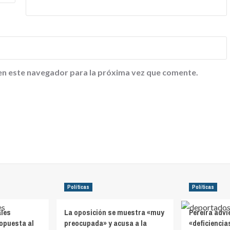
en este navegador para la próxima vez que comente.
Políticas
Políticas
ales
La oposición se muestra «muy
Pereira advi
opuesta al
preocupada» y acusa a la
«deficiencia