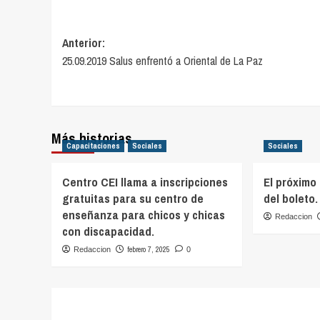
Navegación
Anterior:
25.09.2019 Salus enfrentó a Oriental de La Paz
de
entradas
Más historias
Capacitaciones
Sociales
Sociales
Centro CEI llama a inscripciones
El próximo
gratuitas para su centro de
del boleto.
enseñanza para chicos y chicas
Redaccion
con discapacidad.
febrero 7, 2025
Redaccion
0