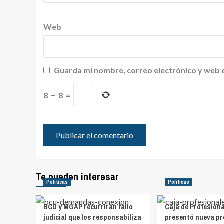
Web
Guarda mi nombre, correo electrónico y web 
8
−
8
=
Te pueden interesar
Políticas
Políticas
BCU y MGAP recurrirán fallo
Caja de Profesion
judicial que los responsabiliza
presentó nueva pr