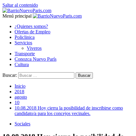
Saltar al contenido
Menú principal
¿Quienes somos?
Ofertas de Empleo
Policlinica
Servicios
Viveros
Transporte
Conozca Nuevo París
Cultura
Buscar:
Inicio
2018
agosto
10
10.08.2018 Hoy cierra la posibilidad de inscribirse como
candidato/a para los concejos vecinales.
Sociales