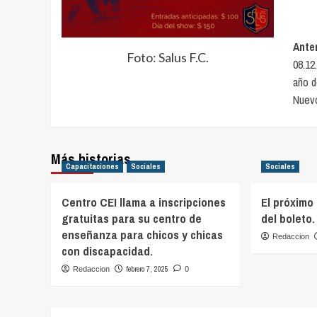
Na
Anter
Foto: Salus F.C.
08.12
de
año d
en
Nuevo
Más historias
Capacitaciones
Sociales
Sociales
Centro CEI llama a inscripciones
El próximo
gratuitas para su centro de
del boleto.
enseñanza para chicos y chicas
Redaccion
con discapacidad.
febrero 7, 2025
Redaccion
0