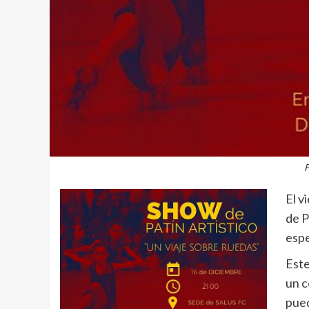
F
El v
de P
espe
Este
un c
pued