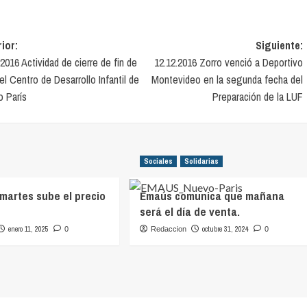
vegación
ior:
Siguiente:
.2016 Actividad de cierre de fin de
12.12.2016 Zorro venció a Deportivo
el Centro de Desarrollo Infantil de
Montevideo en la segunda fecha del
tradas
 París
Preparación de la LUF
Sociales
Solidarias
 martes sube el precio
Emaús comunica que mañana
será el día de venta.
enero 11, 2025
octubre 31, 2024
0
Redaccion
0