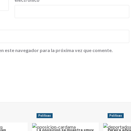
en este navegador para la próxima vez que comente.
Políticas
Políticas
ales
La oposición se muestra «muy
Pereira advi