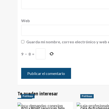
Web
Guarda mi nombre, correo electrónico y web 
9
−
8
=
Te pueden interesar
Políticas
Políticas
BCU y MGAP recurrirán fallo
Caja de Profesion