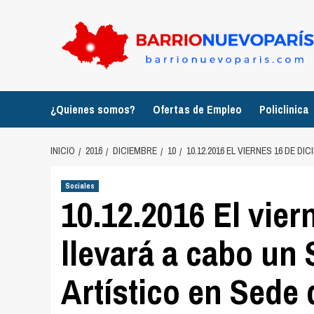
Saltar
al
contenido
¿Quienes somos?
Ofertas de Empleo
Policlinica
INICIO
2016
DICIEMBRE
10
10.12.2016 EL VIERNES 16 DE D
Sociales
10.12.2016 El vier
llevará a cabo un
Artístico en Sede 