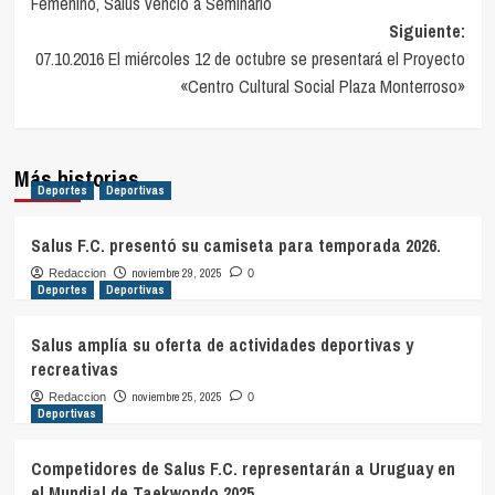
Femenino, Salus venció a Seminario
entradas
Siguiente:
07.10.2016 El miércoles 12 de octubre se presentará el Proyecto
«Centro Cultural Social Plaza Monterroso»
Más historias
Deportes
Deportivas
Salus F.C. presentó su camiseta para temporada 2026.
noviembre 29, 2025
Redaccion
0
Deportes
Deportivas
Salus amplía su oferta de actividades deportivas y
recreativas
noviembre 25, 2025
Redaccion
0
Deportivas
Competidores de Salus F.C. representarán a Uruguay en
el Mundial de Taekwondo 2025