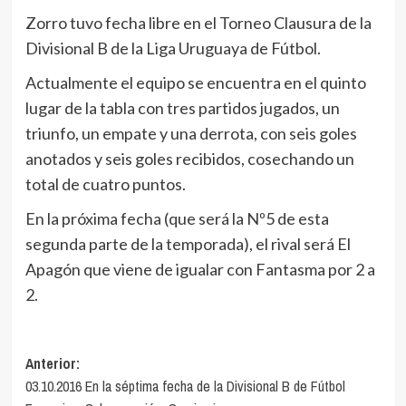
Zorro tuvo fecha libre en el Torneo Clausura de la
Divisional B de la Liga Uruguaya de Fútbol.
Actualmente el equipo se encuentra en el quinto
lugar de la tabla con tres partidos jugados, un
triunfo, un empate y una derrota, con seis goles
anotados y seis goles recibidos, cosechando un
total de cuatro puntos.
En la próxima fecha (que será la Nº5 de esta
segunda parte de la temporada), el rival será El
Apagón que viene de igualar con Fantasma por 2 a
2.
Navegación
Anterior:
03.10.2016 En la séptima fecha de la Divisional B de Fútbol
de