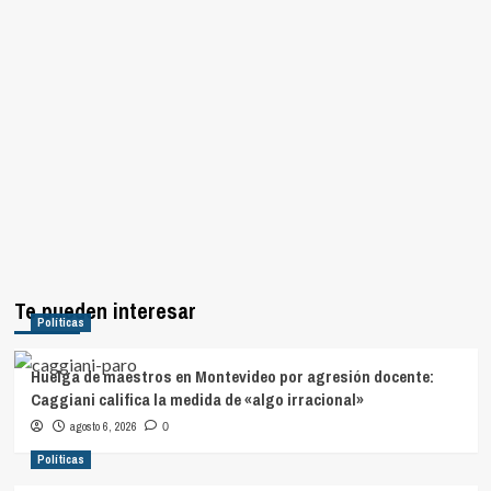
Te pueden interesar
Políticas
Huelga de maestros en Montevideo por agresión docente:
Caggiani califica la medida de «algo irracional»
agosto 6, 2026
0
Políticas