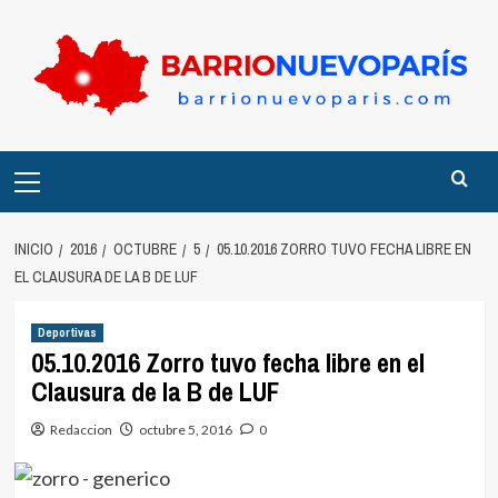
Saltar
al
contenido
Menú
principal
INICIO
2016
OCTUBRE
5
05.10.2016 ZORRO TUVO FECHA LIBRE EN
EL CLAUSURA DE LA B DE LUF
Deportivas
05.10.2016 Zorro tuvo fecha libre en el
Clausura de la B de LUF
Redaccion
octubre 5, 2016
0