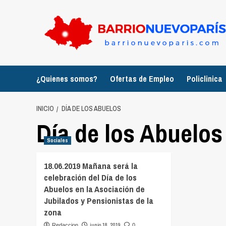
Saltar
al
contenido
¿Quienes somos?
Ofertas de Empleo
Policlinica
INICIO
DÍA DE LOS ABUELOS
Día de los Abuelos
Sociales
18.06.2019 Mañana será la
celebración del Día de los
Abuelos en la Asociación de
Jubilados y Pensionistas de la
zona
junio 18, 2019
Redaccion
0