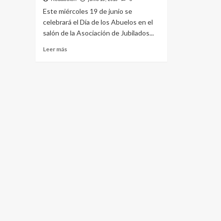
Este miércoles 19 de junio se
celebrará el Día de los Abuelos en el
salón de la Asociación de Jubilados...
Leer
Leer más
más
sobre
18.06.2019
Mañana
será
la
celebración
del
Día
de
los
Abuelos
en
la
Asociación
de
Jubilados
y