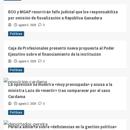
BCU y MGAP recurrirán fallo judicial que los responsabiliza
por omisión de fiscalización a República Ganadera
agosto 5, 2026
0
Políticas
Caja de Profesionales presentó nueva propuesta al Poder
Ejecutivo sobre el financiamiento de la institución
agosto 4, 2026
0
Políticas
La oposición se muestra «muy preocupada» y acusa a la
ministra Lazo de «mentir» tras comparecer por el caso
Cardama
agosto 3, 2026
0
Políticas
Pereira advierte sobre «deficiencias en la gestión política»