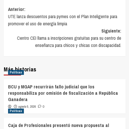
Navegación
Anterior:
UTE lanza descuentos para pymes con el Plan Inteligente para
de
promover el uso de energía limpia
entradas
Siguiente:
Centro CEI llama a inscripciones gratuitas para su centro de
enseñanza para chicos y chicas con discapacidad.
Más historias
Políticas
BCU y MGAP recurrirán fallo judicial que los
responsabiliza por omisión de fiscalización a República
Ganadera
agosto 5, 2026
0
Políticas
Caja de Profesionales presentó nueva propuesta al